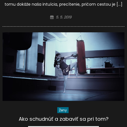
tomu dokáže naša intuícia, precítenie, pričom cestou je […]
Posted
5. 5. 2019
on
Ženy
Ako schudnúť a zabaviť sa pri tom?