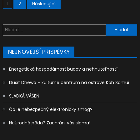
Stránkování
1
2
Následující
příspěvků
Vyhledávání
NEJNOVĚJŠÍ PŘÍSPĚVKY
Energetická hospodárnosť budov a nehnuteľností
Dusit Dhewa – kultúrne centrum na ostrove Koh Samui
SLADKÁ VÁŠEŇ
Čo je nebezpečný elektronický smog?
Neúrodná pôda? Zachráni vás slama!