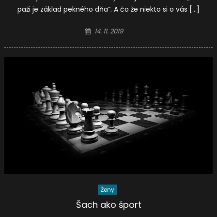
paži je základ pekného dňa“. A čo že niekto si o vás […]
Posted
14. 11. 2019
on
Ženy
Šach ako šport