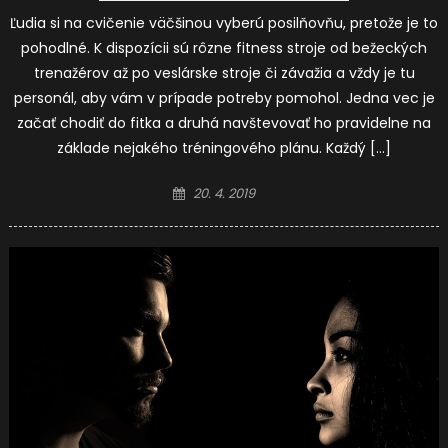
Ľudia si na cvičenie väčšinou vyberú posilňovňu, pretože je to
pohodlné. K dispozícii sú rôzne fitness stroje od bežeckých
trenažérov až po veslárske stroje či závažia a vždy je tu
personál, aby vám v prípade potreby pomohol. Jedna vec je
začať chodiť do fitka a druhá navštevovať ho pravidelne na
základe nejakého tréningového plánu. Každý […]
Posted
20. 4. 2019
on