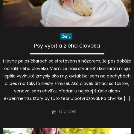
Ženy
Psy vycítia zlého človeka
Hlavne pri psíčkaroch sa stretávam s názorom, že pes dokáže
odhaliť zlého človeka. Viem, že naši štvornohí kamaráti majú
lepšie vyvinuté zmysly ako my, avšak bol som na pochybách
či pes má takýto šiesty zmysel. Ako človek držiaci sa faktov,
venoval som chvíľku hľadaniu nejakej štúdie alebo
experimentu, ktorý by túto teóriu potvrdzoval. Po chvíľke […]
Posted
13. 11. 2019
on