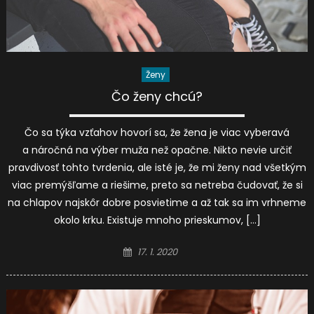
Ženy
Čo ženy chcú?
Čo sa týka vzťahov hovorí sa, že žena je viac vyberavá
a náročná na výber muža než opačne. Nikto nevie určiť
pravdivosť tohto tvrdenia, ale isté je, že mi ženy nad všetkým
viac premýšľame a riešime, preto sa netreba čudovať, že si
na chlapov najskôr dobre posvietime a až tak sa im vrhneme
okolo krku. Existuje mnoho prieskumov, […]
Posted
17. 1. 2020
on