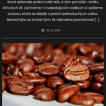
ktorá dokonale prekrví celé telo, a tým pomôže i vzniku
kŕčových žíl. Začíname! V nasledujúcich riadkoch si opíšeme
zostavu, ktorá sa skladá z piatich jednoduchých cvikov.
Nenechajte sa zmiasť tým, že nebudete precvičovať […]
Posted
13. 8. 2019
on