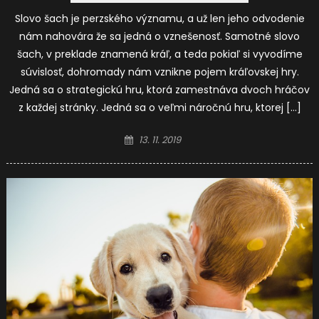
Slovo šach je perzského významu, a už len jeho odvodenie
nám nahovára že sa jedná o vznešenosť. Samotné slovo
šach, v preklade znamená kráľ, a teda pokiaľ si vyvodíme
súvislosť, dohromady nám vznikne pojem kráľovskej hry.
Jedná sa o strategickú hru, ktorá zamestnáva dvoch hráčov
z každej stránky. Jedná sa o veľmi náročnú hru, ktorej […]
Posted
13. 11. 2019
on