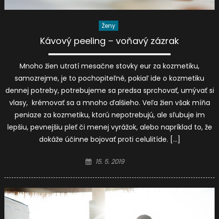
Ženy
Kávový peeling – voňavý zázrak
Mnoho žien utratí mesačne stovky eur za kozmetiku,
samozrejme, je to pochopiteľné, pokiaľ ide o kozmetiku
dennej potreby, potrebujeme sa predsa sprchovať, umývať si
vlasy, krémovať sa a mnoho ďalšieho. Veľa žien však míňa
peniaze za kozmetiku, ktorú nepotrebujú, ale sľubuje im
lepšiu, pevnejšiu pleť či menej vyrážok, alebo napríklad to, že
dokáže účinne bojovať proti celulitíde. […]
Posted
15. 5. 2019
on