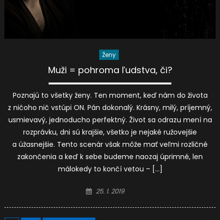
Ženy
Muži = pohroma ľudstva, či?
Poznajú to všetky ženy. Ten moment, keď nám do života
z ničoho nič vstúpi ON. Pán dokonalý. Krásny, milý, príjemný,
usmievavý, jednoducho perfektný. Život sa odrazu mení na
rozprávku, dni sú krajšie, všetko je nejaké ružovejšie
a úžasnejšie. Tento scenár však môže mať veľmi rozličné
zakončenia a keď k sebe budeme naozaj úprimné, len
málokedy to končí vetou – […]
Posted
25. 1. 2019
on