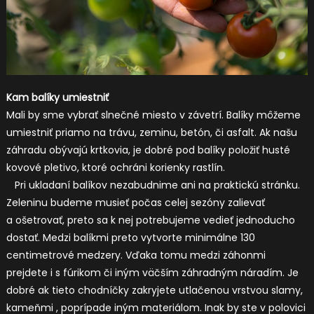
Kam balíky umiestniť
Mali by sme vybrať slnečné miesto v závetrí. Balíky môžeme
umiestniť priamo na trávu, zeminu, betón, či asfalt. Ak našu
záhradu obývajú krtkovia, je dobré pod balíky položiť husté
kovové pletivo, ktoré ochráni korienky rastlín.
Pri ukladaní balíkov nezabudnime ani na praktickú stránku.
Zeleninu budeme musieť počas celej sezóny zalievať
a ošetrovať, preto sa k nej potrebujeme vedieť jednoducho
dostať. Medzi balíkmi preto vytvorte minimálne 130
centimetrové medzery. Vďaka tomu medzi záhonmi
prejdete i s fúrikom či iným väčším záhradným náradím. Je
dobré ak tieto chodníčky zakryjete utlačenou vrstvou slamy,
kameňmi , poprípade iným materiálom. Inak by ste v polovici