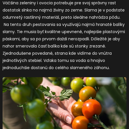
Väčšina zeleniny i ovocia potrebuje pre svoj správny rast
dostatok slnka no najmä živiny zo zeme. Slama je v podstate
odumretý rastlinný materiál, preto ideálne nahrádza pôdu.
Na tento druh pestovania sa využívajú najmä hranaté balíky
slamy. Tie musia byť kvalitne upevnené, najlepšie plastovými
páskami, aby sa po prvom daždi nerozpadli. Dôležité je aby
nahor smerovala časť balíka kde sú stonky zrezané.
Zjednodušene povedané, strana kde vidíme do vnútra
jednotlivých stebiel. Vďaka tomu sa voda a hnojivo
jednoduchšie dostanú do celého slameného záhonu.