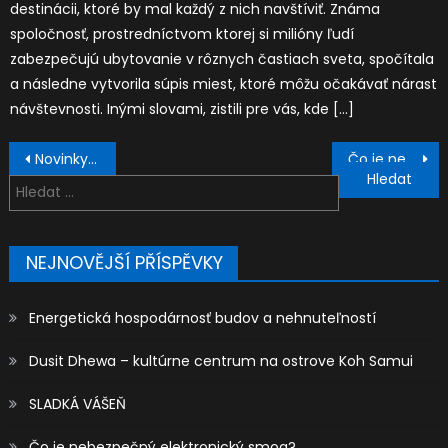
destinácii, ktoré by mal každý z nich navštíviť. Známa
spoločnosť, prostredníctvom ktorej si milióny ľudí
zabezpečujú ubytovanie v rôznych častiach sveta, spočítala
a následne vytvorila súpis miest, ktoré môžu očakávať nárast
návštevnosti. Inými slovami, zistili pre vás, kde […]
Navigace
Novinky na poli snowboardingu
Čo je nebezpečný elektronický smog?
pro
Vyhledávání
příspěvek
NEJNOVĚJŠÍ PŘÍSPĚVKY
Energetická hospodárnosť budov a nehnuteľností
Dusit Dhewa – kultúrne centrum na ostrove Koh Samui
SLADKÁ VÁŠEŇ
Čo je nebezpečný elektronický smog?