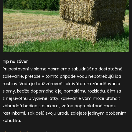
Tip na záver
Pri pestovaní v slame nesmieme zabudnúť na dostatočné
zalievanie, pretože v tomto prípade vodu nepotrebujú iba
rastliny. Voda je totiž zároveň i aktivátorom zúrodňovania
slamy, keďže dopomáha k jej pomalému rozkladu, čím sa
z nej uvoľňujú výživné látky. Zalievanie vám môže uľahčiť
záhradná hadica s dierkami, voľne poprepletaná medzi
rastlinkami. Tak celú svoju úrodu zalejete jediným otočením
kohútika.