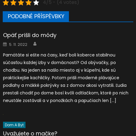
4/5 - (4 votes)
PODOBNÉ PŘÍSPĚVBKY
Opäť prišli do módy
Author
Posted
5. 11. 2022
on
Pamätáte si ešte na časy, keď boli koberce stabilnou
súčasťou každej izby v domácnosti? Od obývačky, po
chodbu. Na jeden sa našlo miesto aj v kúpeľni, kde sú
praktickejšie kachličky. Potom prišli moderné plávajúce
podlahy a mäkké pokrývky sa z domov akosi vytratili. Ľudia
prestali chodiť po dome bosí kvôli odtlačkom, ktoré po nich
neustále zostávali a v ponožkách a papučiach len […]
Dom A Byt
Uvažujete o mačke?