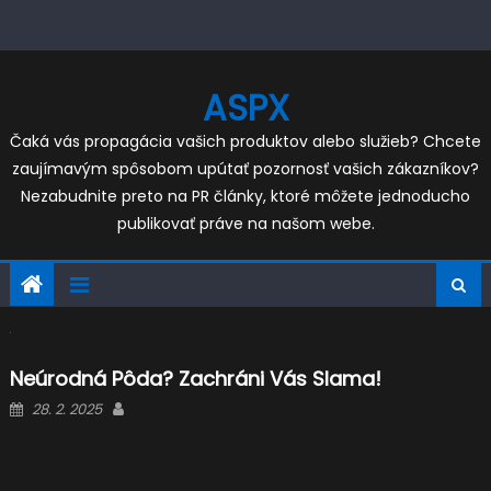
Skip
to
content
ASPX
Čaká vás propagácia vašich produktov alebo služieb? Chcete
zaujímavým spôsobom upútať pozornosť vašich zákazníkov?
Nezabudnite preto na PR články, ktoré môžete jednoducho
publikovať práve na našom webe.
Neúrodná Pôda? Zachráni Vás Slama!
Posted
Author
28. 2. 2025
on