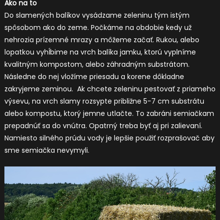
Ako na to
Do slamených balíkov vysádzame zeleninu tým istým
spôsobom ako do zeme. Počkáme na obdobie kedy už
nehrozia prízemné mrazy a môžeme začať. Rukou, alebo
lopatkou vyhĺbime na vrch balíka jamku, ktorú vyplníme
kvalitným kompostom, alebo záhradným substrátom.
Následne do nej vložíme priesadu a korene dôkladne
zakryjeme zeminou. Ak chcete zeleninu pestovať z priameho
výsevu, na vrch slamy rozsypte približne 5-7 cm substrátu
alebo kompostu, ktorý jemne utlačte. To zabráni semiačkam
prepadnúť sa do vnútra. Opatrný treba byť aj pri zalievaní.
Namiesto silného prúdu vody je lepšie použiť rozprašovač aby
sme semiačka nevymyli.