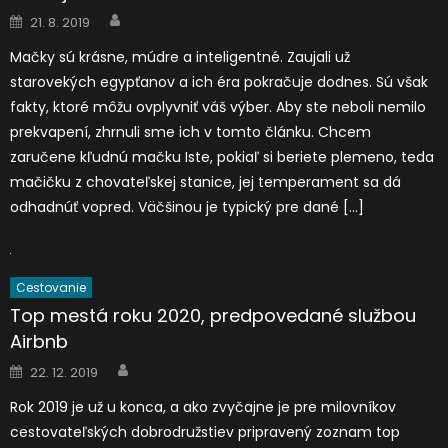
Author
Posted
21. 8. 2019
on
Mačky sú krásne, múdre a inteligentné. Zaujali už
starovekých egypťanov a ich éra pokračuje dodnes. Sú však
fakty, ktoré môžu ovplyvniť váš výber. Aby ste neboli nemilo
prekvapení, zhrnuli sme ich v tomto článku. Chcem
zaručene kľudnú mačku Iste, pokiaľ si beriete plemeno, teda
mačičku z chovateľskej stanice, jej temperament sa dá
odhadnúť vopred. Väčšinou je typický pre dané […]
Cestovanie
Top mestá roku 2020, predpovedané službou
Airbnb
Author
Posted
22. 12. 2019
on
Rok 2019 je už u konca, a ako zvyčajne je pre milovníkov
cestovateľských dobrodružstiev pripravený zoznam top