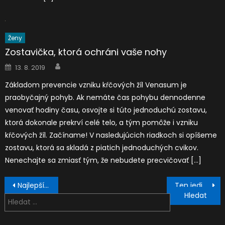
Ženy
Zostavička, ktorá ochráni vaše nohy
Author
Posted
13. 8. 2019
on
Základom prevencie vzniku kŕčových žíl Venasum je
praobyčajný pohyb. Ak nemáte čas pohybu dennodenne
venovať hodiny času, osvojte si túto jednoduchú zostavu,
ktorá dokonale prekrví celé telo, a tým pomôže i vzniku
kŕčových žíl. Začíname! V nasledujúcich riadkoch si opíšeme
zostavu, ktorá sa skladá z piatich jednoduchých cvikov.
Nenechajte sa zmiasť tým, že nebudete precvičovať […]
Navigace
Najlepší priateľ človeka je….BLINKIST
Ten jediný správny pomocník do kuchyne
pro
Vyhledávání
příspěvek