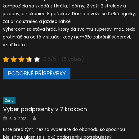
kompozícia sa skladá z 1 kráľa, 1 dámy, 2 veží, 2 strelcov a
jazdcov, a nakoniec 8 pešiakov. Dáma a veže sú ťažké figúrky,
zatiaľ čo strelec a jazdec ľahké.
Výhercom sa stáva hráč, ktorý dá svojmu súperovi mat, teda
protihráč sa ocitá v situácii kedy nemôže zabrániť súperovi,
vziať kráľa.
3.5/5 - (8 votes)
PODOBNÉ PŘÍSPĚVBKY
Ženy
Výber podprsenky v 7 krokoch
Author
Posted
6. 9. 2018
on
Ešte pred tým, než sa vyberiete do obchodu so spodnou
bielizňou, ujasnite si, akú podprsenku potrebujete?