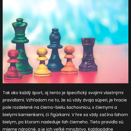
Tak ako každý šport, aj tento je špecifický svojimi vlastnými
pravidlami. Vzhľadom na to, že sú vždy dvaja súperi, je hracie
pole rozdelené na čierno-bielu šachovnicu, s čiernymi a
bielymi kamienkami, či figúrkami. V hre sa vždy začína ťahom
bielym, po ktorom nasleduje ťah čierneho. Tieto pravidla sú
mierne náročné, a je ich veľké množstvo. Každopádne