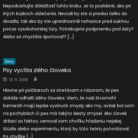
Nepodceňujte dôležitosť tohto kroku. Je to podobné, ako pri
iných kúskoch oblečenia. Nevzali by ste si predsa tielko do
divadla, tak ako by ste uprednostnili nohavice pred sukňou
počas vysokohorskej túry. Potrebujete podprsenku pod šaty?
Alebo sa chystáte športovať? […]
Ženy
Psy vycítia zlého človeka
Author
Posted
13. 11. 2019
on
Hlavne pri psíčkaroch sa stretávam s názorom, že pes
dokáže odhaliť zlého človeka. Viem, že naši štvornohí
kamaráti majú lepšie vyvinuté zmysly ako my, avšak bol som
na pochybách či pes má takýto šiesty zmysel. Ako človek
držiaci sa faktov, venoval som chvíľku hľadaniu nejakej
štúdie alebo experimentu, ktorý by túto teóriu potvrdzoval.
Po chvíľke […]