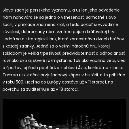
Slovo šach je perzského významu, a už len jeho odvodenie
nám nahovára že sa jedná o vznešenosť. Samotné slovo
šach, v preklade znamená kráľ, a teda pokiaľ si vyvodíme
súvislosť, dohromady nám vznikne pojem kráľovskej hry.
Jedná sa o strategickú hru, ktorá zamestnáva dvoch hráčov
z každej stránky. Jedná sa o veľmi náročnú hru, ktorej
základom je veľká trpezlivosť, predvídateľnosť a odhodlanosť,
rovnako ako aj skvelé rozmýšľanie. Tak ako väčšina vecí, vied
a športov, aj šach pochádza z oblasti Ázie, konkrétne z Indie.
Tam sa uskutočnil prvý šachový zápas v histórii, a to približne
v roku 500. Hoci sa do Európy dostáva už v 11 storočí, na
povrchu sa zviditeľňuje až v 18 storočí.