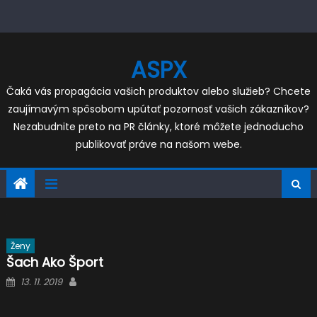
Skip
to
content
ASPX
Čaká vás propagácia vašich produktov alebo služieb? Chcete
zaujímavým spôsobom upútať pozornosť vašich zákazníkov?
Nezabudnite preto na PR články, ktoré môžete jednoducho
publikovať práve na našom webe.
Ženy
Šach Ako Šport
Posted
Author
13. 11. 2019
on