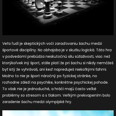
Veľa ľudí je skeptických voči zaraďovaniu šachu medzi
športové disciplíny. No obhajoba je v skutku logická. Táto hra
v podvedomí prebúdza neskutočnú silu súťaživosti, viac než
ktorýkoľvek iný šport, stále platí že pri šachu si nikdy nemôžeš
byť istý že vyhrávaš, ani keď napreduješ niekoľkými ťahmi.
Možno to nie je šport náročný po fyzickej stránke, no
rozhodne záleží na psychike, konkrétne psychickej pohode.
To však nie je jednoduché, a hráči majú často veľké
problémy so stresom a s tlakom. Veľkým prekvapením bolo
zaradenie šachu medzi olympijské hry.