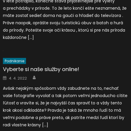
v lete potrápilo, konečne stáva prijateľnejšie pre výlety
a prechádzky v prírode. To že leto končí ešte neznamená, že
máte zostať sedieť doma na gauči a hľadieť do televízora .
Práve naopak, oprášte svoju turistickú obuv a batoh a hurá
do prírody. Potešte svoje oči krásou , ktorú si pre nás príroda
každoročne […]
Podnikanie
Vyberte si naše služby online!
Author
Posted
4. 4. 2022
on
Avšak nejakým spôsobom vždy zabudnete na to, nechať
vaše fotografie vyvolať a tak potom veľmi jednoducho cítite
ľútosť a vravíte si, že je najvyšší čas spraviť to a vždy tento
krok akosi odkladáte? Pravda je taká že mnoho ľudí to má
veľmi podobne a práve preto, ak patríte medzi ľudí ktorí by
radi vlastne krásny […]