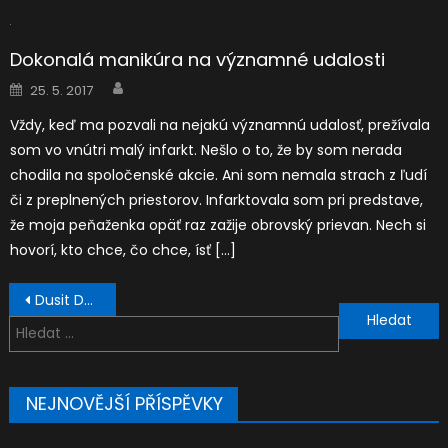
Dokonalá manikúra na významné udalosti
Author
Posted
25. 5. 2017
on
Vždy, keď ma pozvali na nejakú významnú udalosť, prežívala
som vo vnútri malý infarkt. Nešlo o to, že by som nerada
chodila na spoločenské akcie. Ani som nemala strach z ľudí
či z preplnených priestorov. Infarktovala som pri predstave,
že moja peňaženka opäť raz zažije obrovský prievan. Nech si
hovorí, kto chce, čo chce, ísť […]
Navigace
Dusit Dhewa – kultúrne centrum na ostrove Koh Samui
pro
Vyhledávání
příspěvek
NEJNOVĚJŠÍ PŘÍSPĚVKY