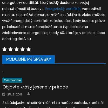
energetický certifikát, ktorý každý dostane ku svojej
nehnuteľnosti či budove.
Energetický certifikát
vám odhalí
miesta, kde môžete energiu znížiť a zefektívniť. Alebo môžete
využiť energetický certifikát ku kolaudácii, kedy budete práve
pri kolaudácii musieť predložiť tento typ dokladu na
zdokladovanie energetickej triedy A0, ktorá je v dnešnej dobe
daná legislatívou.
PODOBNÉ PŘÍSPĚVBKY
Cestovanie
Objavte krásy jesene v prírode
Author
Posted
25. 8. 2019
on
S ubúdajúcimi slnečnými lúčmi sa horúce počasie, ktoré nás