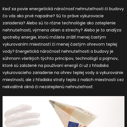
Keď sa povie energetická náročnosť nehnuteľnosti či budovy
čo vás ako prvé napadne? Sú to práve vykurovacie
zariadenia? Alebo sú to rôzne technológie ako zateplenie
nehnuteľnosti, výmena okien a strechy? Alebo je to analýza
spotreby energie, ktorú môžete znížiť menej častým
vykurovaním miestností či menej častým ohrevom teplej
vody? Energetická náročnosť nehnuteľnosti a budovy je
súhrnom všetkých týchto princípov, technológií a pojmov,
ktoré sú založené na používaní energií či už z hľadiska
vykurovacieho zariadenie na ohrev teplej vody a vykurovanie
miestnosti, ale z hľadiska straty tepla z našich miestnosti cez
nekvalitné okná či nezateplenú nehnuteľnosť.