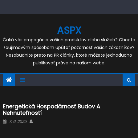
Skip
to
content
ASPX
Čaká vás propagácia vašich produktov alebo služieb? Chcete
zaujímavým spôsobom upútať pozornosť vašich zákazníkov?
Nezabudnite preto na PR články, ktoré môžete jednoducho
publikovať práve na našom webe.
Energetická Hospodárnosť Budov A
Nehnuteľností
Posted
Author
7. 6. 2025
on