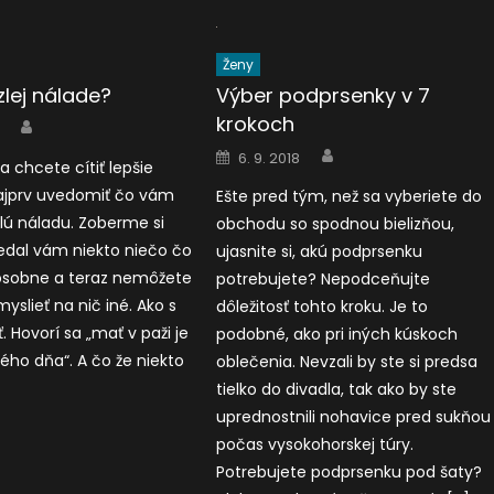
Ženy
zlej nálade?
Výber podprsenky v 7
krokoch
Author
Author
Posted
6. 9. 2018
a chcete cítiť lepšie
on
najprv uvedomiť čo vám
Ešte pred tým, než sa vyberiete do
lú náladu. Zoberme si
obchodu so spodnou bielizňou,
vedal vám niekto niečo čo
ujasnite si, akú podprsenku
 osobne a teraz nemôžete
potrebujete? Nepodceňujte
yslieť na nič iné. Ako s
dôležitosť tohto kroku. Je to
 Hovorí sa „mať v paži je
podobné, ako pri iných kúskoch
ého dňa“. A čo že niekto
oblečenia. Nevzali by ste si predsa
tielko do divadla, tak ako by ste
uprednostnili nohavice pred sukňou
počas vysokohorskej túry.
Potrebujete podprsenku pod šaty?