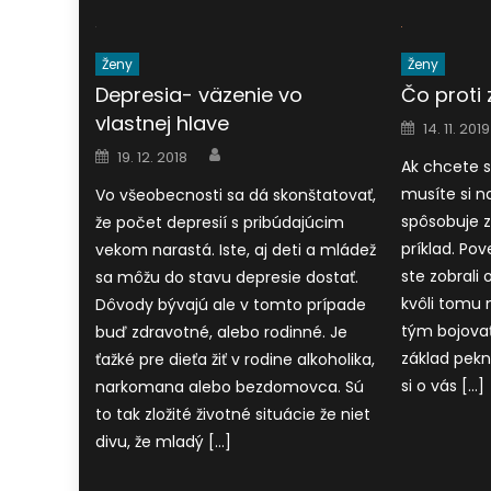
Ženy
Ženy
Depresia- väzenie vo
Čo proti 
vlastnej hlave
Posted
14. 11. 2019
on
Author
Posted
19. 12. 2018
on
Ak chcete s
musíte si 
Vo všeobecnosti sa dá skonštatovať,
spôsobuje z
že počet depresií s pribúdajúcim
príklad. Po
vekom narastá. Iste, aj deti a mládež
ste zobrali
sa môžu do stavu depresie dostať.
kvôli tomu m
Dôvody bývajú ale v tomto prípade
tým bojovať.
buď zdravotné, alebo rodinné. Je
základ pekn
ťažké pre dieťa žiť v rodine alkoholika,
si o vás […]
narkomana alebo bezdomovca. Sú
to tak zložité životné situácie že niet
divu, že mladý […]