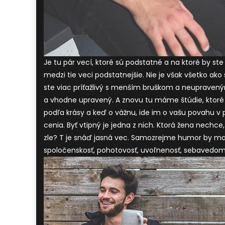
Je tu pár vecí, ktoré sú podstatné a na ktoré by st
medzi tie veci podstatnejšie. Nie je však všetko ako 
ste viac príťažlivý s menším bruškom a neupravenými
a vhodne upravený. A znovu tu máme štúdie, ktoré zi
podľa krásy a keď o vážnu, ide im o vašu povahu v p
cenia. Byť vtipný je jedna z nich. Ktorá žena nechce,
zle? T je snáď jasná vec. Samozrejme humor by mal 
spoločenskosť, pohotovosť, uvoľnenosť, sebavedomie