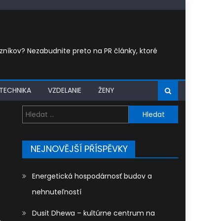
íkov? Nezabudnite preto na PR články, ktoré
TECHNIKA
VZDELANIE
ŽENY
Vyhledávání
NEJNOVĚJŠÍ PŘÍSPĚVKY
Energetická hospodárnosť budov a
nehnuteľností
Dusit Dhewa – kultúrne centrum na
,