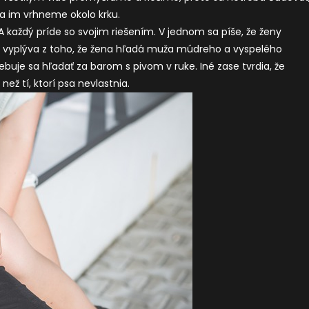
sa im vrhneme okolo krku.
A každý príde so svojim riešením. V jednom sa píše, že ženy
rý vyplýva z toho, že žena hľadá muža múdreho a vyspelého
ebuje sa hľadať za barom s pivom v ruke. Iné zase tvrdia, že
 než tí, ktorí psa nevlastnia.