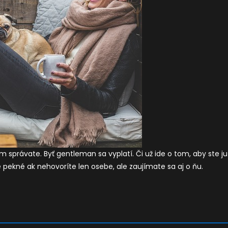
ním správate. Byť gentleman sa vyplatí. Či už ide o tom, aby ste ju
 je pekné ak nehovoríte len osebe, ale zaujímate sa aj o ňu.