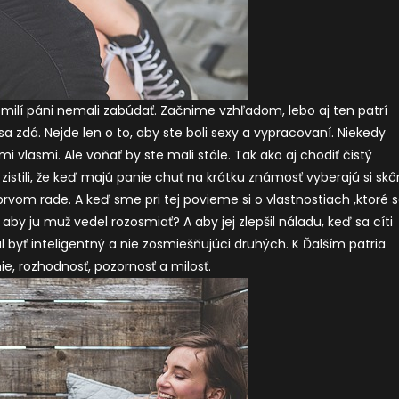
e milí páni nemali zabúdať. Začnime vzhľadom, lebo aj ten patrí
sa zdá. Nejde len o to, aby ste boli sexy a vypracovaní. Niekedy
 vlasmi. Ale voňať by ste mali stále. Tak ako aj chodiť čistý
stili, že keď majú panie chuť na krátku známosť vyberajú si skô
rvom rade. A keď sme pri tej povieme si o vlastnostiach ,ktoré 
 aby ju muž vedel rozosmiať? A aby jej zlepšil náladu, keď sa cíti
byť inteligentný a nie zosmiešňujúci druhých. K Ďalším patria
, rozhodnosť, pozornosť a milosť.