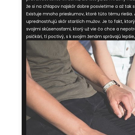
že si na chlapov najskôr dobre posvietime a až tak 
Existuje mnoho prieskumov, ktoré túto tému riešia. 
uprednostňujú skôr starších mužov. Je to fakt, kto
svojimi skúsenosťami, ktorý už vie čo chce a nepotr
psičkári, tí poctivý, s k svojim ženám správajú lepšie,