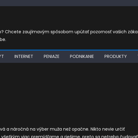
eb? Chcete zaujímavým spôsobom upútať pozornosť vašich zákazn
be.
YT
INTERNET
PENIAZE
PODNIKANIE
PRODUKTY
ravá a náročná na výber muža než opačne. Nikto nevie určiť
nad všetkým viac premýšľame a riešime, preto sa netreba čudovať