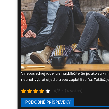
V neposlednej rade, ale najdôležitejšie je, ako sa k 
nechali vybrať si jedlo alebo zaplatili za ňu. Taktiež
4/5 - (4 votes)
PODOBNÉ PŘÍSPĚVBKY