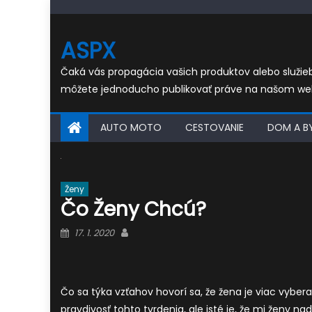
Skip
to
ASPX
content
Čaká vás propagácia vašich produktov alebo služi
môžete jednoducho publikovať práve na našom we
AUTO MOTO
CESTOVANIE
DOM A B
Ženy
Čo Ženy Chcú?
Posted
Author
17. 1. 2020
on
Čo sa týka vzťahov hovorí sa, že žena je viac vybe
pravdivosť tohto tvrdenia, ale isté je, že mi ženy 