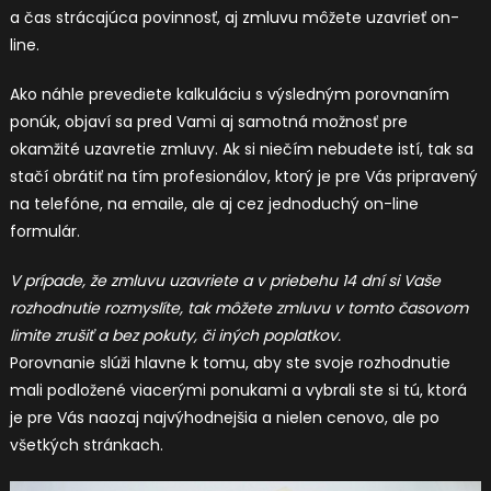
a čas strácajúca povinnosť, aj zmluvu môžete uzavrieť on-
line.
Ako náhle prevediete kalkuláciu s výsledným porovnaním
ponúk, objaví sa pred Vami aj samotná možnosť pre
okamžité uzavretie zmluvy. Ak si niečím nebudete istí, tak sa
stačí obrátiť na tím profesionálov, ktorý je pre Vás pripravený
na telefóne, na emaile, ale aj cez jednoduchý on-line
formulár.
V prípade, že zmluvu uzavriete a v priebehu 14 dní si Vaše
rozhodnutie rozmyslíte, tak môžete zmluvu v tomto časovom
limite zrušiť a bez pokuty, či iných poplatkov.
Porovnanie slúži hlavne k tomu, aby ste svoje rozhodnutie
mali podložené viacerými ponukami a vybrali ste si tú, ktorá
je pre Vás naozaj najvýhodnejšia a nielen cenovo, ale po
všetkých stránkach.