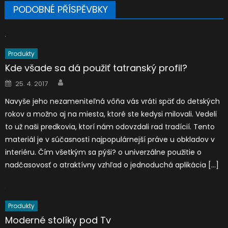
PODOBNÉ PŘÍSPĚVBKY
Produkty
Kde všade sa dá použiť tatranský profil?
Author
Posted
25. 4. 2017
on
Navyše jeho nezameniteľná vôňa vás vráti späť do detských
rokov a možno aj na miesta, ktoré ste kedysi milovali. Vedeli
to už naši predkovia, ktorí nám odovzdali rad tradícií. Tento
materiál je v súčasnosti najpopulárnejší práve u obkladov v
interiéru. Čím všetkým sa pýši? o univerzálne použitie o
nadčasovosť o atraktívny vzhľad o jednoduchá aplikácia […]
Produkty
Moderné stolíky pod Tv