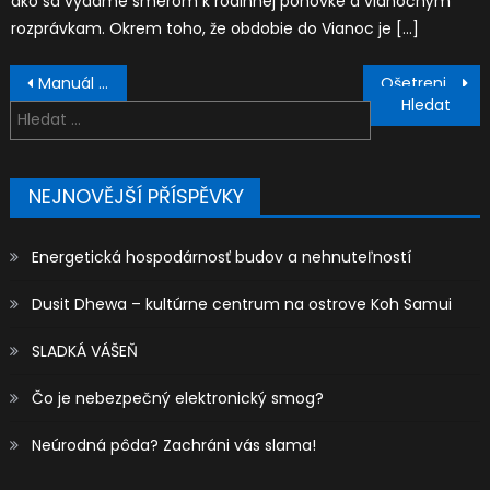
ako sa vydáme smerom k rodinnej pohovke a vianočným
rozprávkam. Okrem toho, že obdobie do Vianoc je […]
Navigace
Manuál pre nastávajúce matky
Ošetrenie drevených povrchov
pro
Vyhledávání
příspěvek
NEJNOVĚJŠÍ PŘÍSPĚVKY
Energetická hospodárnosť budov a nehnuteľností
Dusit Dhewa – kultúrne centrum na ostrove Koh Samui
SLADKÁ VÁŠEŇ
Čo je nebezpečný elektronický smog?
Neúrodná pôda? Zachráni vás slama!