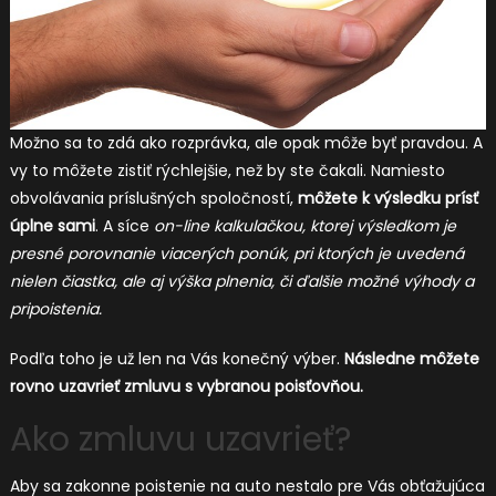
Možno sa to zdá ako rozprávka, ale opak môže byť pravdou. A
vy to môžete zistiť rýchlejšie, než by ste čakali. Namiesto
obvolávania príslušných spoločností,
môžete k výsledku prísť
úplne sami
. A síce
on-line kalkulačkou, ktorej výsledkom je
presné porovnanie viacerých ponúk, pri ktorých je uvedená
nielen čiastka, ale aj výška plnenia, či ďalšie možné výhody a
pripoistenia.
Podľa toho je už len na Vás konečný výber.
Následne môžete
rovno uzavrieť zmluvu s vybranou poisťovňou.
Ako zmluvu uzavrieť?
Aby sa zakonne poistenie na auto nestalo pre Vás obťažujúca