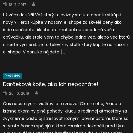
Author
Posted
18. 7. 2017
on
Už vám doslúžil Váš starý televízny stolík a chcete si kúpiť
novy ? Teraz kúpite v našom e-shope za skvelé ceny ako
inde nenájdete. Ak chcete mať pekne zariadenú vašu
obývačku, ale stále Vám to chýba jedna vec, alebo vec ktorú
chcete vymeniť. Je to televízny stolík ktorý kúpite na našom
e-shope. V ponuke nájdete […]
Produkty
Darčekové koše, ako ich nepoznáte!
Author
Posted
26. 10. 2019
on
Čas neustálych sviatkov je tu znova! Okrem oho, že ide o
krásne okamihy plné pohody, kľudu a rodinnej atmosféry sa
zvykneme často aj stresovať rôznymi povinnosťami, ktoré sa
s týmto časom spájajú a ktoré musíme dokončiť pred tým,