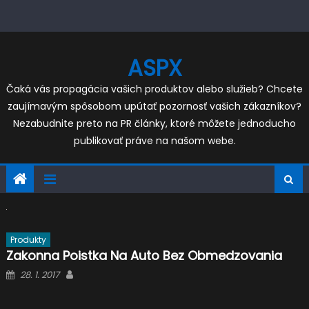
Skip
to
content
ASPX
Čaká vás propagácia vašich produktov alebo služieb? Chcete
zaujímavým spôsobom upútať pozornosť vašich zákazníkov?
Nezabudnite preto na PR články, ktoré môžete jednoducho
publikovať práve na našom webe.
Produkty
Zakonna Poistka Na Auto Bez Obmedzovania
Posted
Author
28. 1. 2017
on