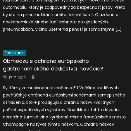
automobilu, ktorý je zodpovedný za bezpečnosť jazdy. Preto
by ste na pneumatikách určite nemali šetriť. Ojazdené a
neekonomické Mnoho ľudí siahnete po ojazdených
pneumatikách. Vidina ušetrenia peňazí je samozrejme […]
Podnikanie
Obmedzuje ochrana európskeho
gastronomického dedičstva inovácie?
Author
Posted
17. 7. 2019
on
Systémy zemepisného označenia EÚ Väčšina tradičných
pochúťok je chránená európskymi schémami zemepisného
označenia, ktoré propagujú a chránia názvy kvalitných
poľnohospodárskych výrobkov. Napríklad z tohto dôvodu
nemožno šumivé vína vyrábané mimo francúzskeho mesta
Champagne nazývať týmto názvom. Ochrana názvov