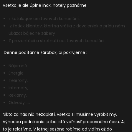
Všetko je ale úplne inak, hotely poznáme
z katalógov cestovných kancelárií,
z fotiek klientov, ktorí sa vrátia z dovoleniek a prídu nám
ukázať báječné zábery
Z prezentácii a stretnutí cestovných kancelárii
Denne počítame zárobok, či pokryjeme :
Nájomné
Energie
Telefóny,
Internety,
Reklamy,
Odvody……
Nikto za nás nič nezaplatí, všetko si musíme vyrobiť my.
Výhodou podnikania je iba istá voľnosť pracovného času. Aj
to je relatívne, V letnej sezóne robíme od vidím až do