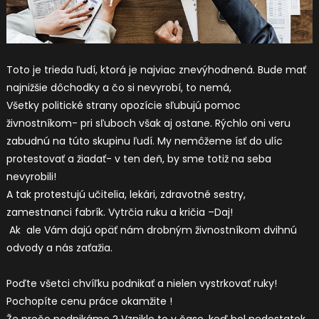
Toto je trieda ľudí, ktorá je najviac znevýhodnená. Bude mať
najnižšie dôchodky a čo si nevyrobí, to nemá,
Všetky politické strany opozície sľubujú pomoc
živnostníkom- pri sľuboch však aj ostane. Rýchlo oni veru
zabudnú na túto skupinu ľudí. My nemôžeme ísť do ulíc
protestovať a žiadať- v ten deň, by sme totiž na seba
nevyrobili!
A tak protestujú učitelia, lekári, zdravotné sestry,
zamestnanci fabrík. Vytrčia ruku a kričia –Daj!
Ak ale Vám dajú opäť nám drobným živnostníkom dvihnú
odvody a nás zaťažia.
Poďte všetci chvíľku podnikať a nielen vystrkovať ruky!
Pochopíte cenu práce okamžite !
Že prečo podnikáme ? Vzniklo to v čase, keď bol nedostatok