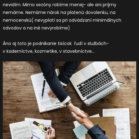
nevidím. Mimo sezóny robíme menej- ale ani príjmy
nemáme. Nemáme nárok na platenú dovolenku, na
nemocenskú( nevyplatí sa pri odvádzaní minimálnych
odvodov a na iné nevyrobíme)
Áno aj toto je podnikanie tisícok ľudí v službách-
v kaderníctve, kozmetike, v stavebníctve…