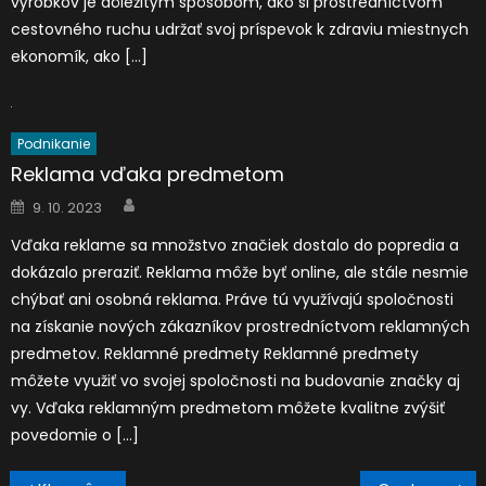
výrobkov je dôležitým spôsobom, ako si prostredníctvom
cestovného ruchu udržať svoj príspevok k zdraviu miestnych
ekonomík, ako […]
Podnikanie
Reklama vďaka predmetom
Author
Posted
9. 10. 2023
on
Vďaka reklame sa množstvo značiek dostalo do popredia a
dokázalo preraziť. Reklama môže byť online, ale stále nesmie
chýbať ani osobná reklama. Práve tú využívajú spoločnosti
na získanie nových zákazníkov prostredníctvom reklamných
predmetov. Reklamné predmety Reklamné predmety
môžete využiť vo svojej spoločnosti na budovanie značky aj
vy. Vďaka reklamným predmetom môžete kvalitne zvýšiť
povedomie o […]
Navigace