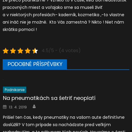
pracovných miest a voľajako sme sa museli živiť
a v niektorých profesiách- kaderník, kozmetika ,-to vlastne
ani ináč nie je možné. Kto Vás zamestná ? Nikto ! Niet nám
skrátka pomoci !
4.5/5 - (4 votes)
PODOBNÉ PŘÍSPĚVBKY
Podnikanie
Na pneumatikách sa šetriť neoplatí
Author
Posted
13. 4. 2019
on
Prišiel ten čas, kedy pneumatiky na vašom aute definitívne
doslúžili? V tom prípade sa nachádzate pred veľkým
rozhodnutím, a to nákupom tých nových. Hovoríme o časti