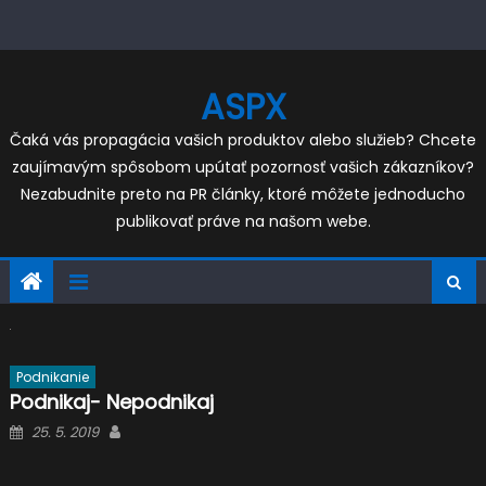
Skip
to
content
ASPX
Čaká vás propagácia vašich produktov alebo služieb? Chcete
zaujímavým spôsobom upútať pozornosť vašich zákazníkov?
Nezabudnite preto na PR články, ktoré môžete jednoducho
publikovať práve na našom webe.
Podnikanie
Podnikaj- Nepodnikaj
Posted
Author
25. 5. 2019
on