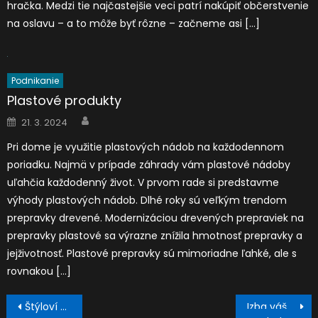
hračka. Medzi tie najčastejšie veci patrí nakúpiť občerstvenie
na oslavu – a to môže byť rôzne – začneme asi […]
Podnikanie
Plastové produkty
Author
Posted
21. 3. 2024
on
Pri dome je využitie plastových nádob na každodennom
poriadku. Najmä v prípade záhrady vám plastové nádoby
uľahčia každodenný život. V prvom rade si predstavme
výhody plastových nádob. Dlhé roky sú veľkým trendom
prepravky drevené. Modernizáciou drevených prepraviek na
prepravky plastové sa výrazne znížila hmotnosť prepravky a
jejživotnosť. Plastové prepravky sú mimoriadne ľahké, ale s
rovnakou […]
Navigace
Štýloví pri jazde na prašane
Izba vášho potomka je jeho komnata