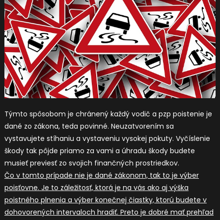
Týmto spôsobom je chránený každý vodič a
pzp poistenie
je
dané zo zákona, teda povinné. Neuzatvorením sa
vystavujete stíhaniu a vystaveniu vysokej pokuty. Vyčíslenie
škody tak pôjde priamo za vami a úhradu škody budete
musieť previesť zo svojich finančných prostriedkov.
Čo v tomto prípade nie je dané zákonom, tak to je výber
poisťovne. Je to záležitosť, ktorá je na vás ako aj výška
poistného plnenia a výber konečnej čiastky, ktorú budete v
dohovorených intervaloch hradiť. Preto je dobré mať prehľad