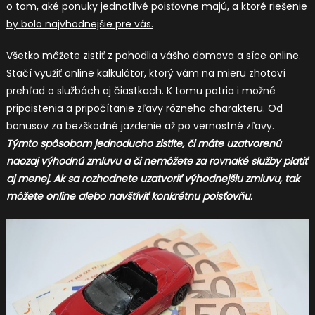
o tom, aké ponuky jednotlivé poisťovne majú, a ktoré riešenie
by bolo najvhodnejšie pre vás.
Všetko môžete zistiť z pohodlia vášho domova a síce online.
Stačí využiť online kalkulátor, ktorý vám na mieru zhotoví
prehľad o službách aj čiastkach. K tomu patria i možné
pripoistenia a pripočítanie zľavy rôzneho charakteru. Od
bonusov za bezškodné jazdenie až po vernostné zľavy.
Týmto spôsobom jednoducho zistíte, či máte uzatvorenú
naozaj výhodnú zmluvu a či nemôžete za rovnaké služby platiť
aj menej. Ak sa rozhodnete uzatvoriť výhodnejšiu zmluvu, tak
môžete online alebo navštíviť konkrétnu poisťovňu.