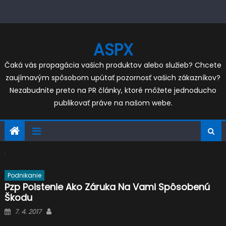
Skip
to
content
ASPX
Čaká vás propagácia vašich produktov alebo služieb? Chcete
zaujímavým spôsobom upútať pozornosť vašich zákazníkov?
Nezabudnite preto na PR články, ktoré môžete jednoducho
publikovať práve na našom webe.
Podnikanie
Pzp Poistenie Ako Záruka Na Vami Spôsobenú
Škodu
Posted
Author
7. 4. 2017
on