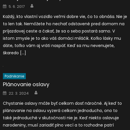
Author
Posted
5. 6. 2017
on
Každý, kto vlastní vozidlo veľmi dobre vie, čo to obnáša. Nie je
to len tak. Nemôžete ho nechať odstavené pred domom na
príjazdovej ceste a čakať, že sa o seba postará samo. V
istom zmysle je to ako váš domáci miláčik. Koľko lásky mu
dáte, toľko vám aj vráti naspäť. Keď sa mu nevenujete,
škaredo […]
Podnikanie
Plánovanie oslavy
Author
Posted
22. 3. 2024
on
Chystanie oslavy môže byť celkom dosť náročné. Aj keď to
plánovanie na oslavu vyzerá celkom jednoducho, ono to
také jednoduché v skutočnosti nie je. Keď niekto oslavuje
narodeniny, musí zariadiť plno vecí a to rozhodne patrí