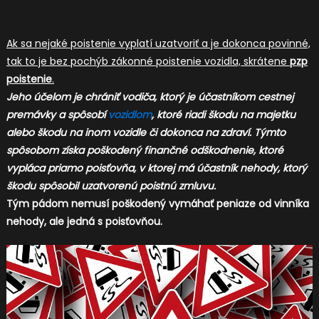
Ak sa nejaké poistenie vyplatí uzatvoriť a je dokonca povinné,
tak to je bez pochýb zákonné poistenie vozidla, skrátene
pzp
poistenie
.
Jeho účelom je chrániť vodiča, ktorý je účastníkom cestnej
premávky a spôsobí
vozidlom
, ktoré riadi škodu na majetku
alebo škodu na inom vozidle či dokonca na zdraví. Týmto
spôsobom získa poškodený finančné odškodnenie, ktoré
vypláca priamo poisťovňa, v ktorej má účastník nehody, ktorý
škodu spôsobil uzatvorenú poistnú zmluvu.
Tým pádom nemusí poškodený vymáhať peniaze od vinníka
nehody, ale jedná s poisťovňou.