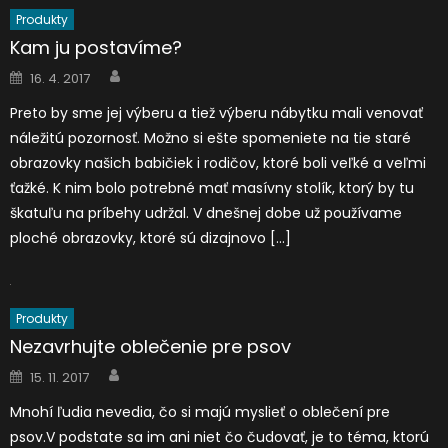
Produkty
Kam ju postavíme?
Author
Posted
16. 4. 2017
on
Preto by sme jej výberu a tiež výberu nábytku mali venovať
náležitú pozornosť. Možno si ešte spomeniete na tie staré
obrazovky našich babičiek i rodičov, ktoré boli veľké a veľmi
ťažké. K nim bolo potrebné mať masívny stolík, ktorý by tu
škatuľu na príbehy udržal. V dnešnej dobe už používame
ploché obrazovky, ktoré sú dizajnovo […]
Produkty
Nezavrhujte oblečenie pre psov
Author
Posted
15. 11. 2017
on
Mnohí ľudia nevedia, čo si majú myslieť o oblečení pre
psov.V podstate sa im ani niet čo čudovať, je to téma, ktorú