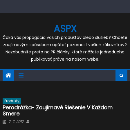
Skip
to
content
ASPX
Čaká vás propagácia vašich produktov alebo služieb? Chcete
zaujímavým spôsobom upútať pozornosť vašich zákazníkov?
Nezabudnite preto na PR články, ktoré môžete jednoducho
publikovať práve na našom webe.
Produkty
Perodrážka- Zaujímavé Riešenie V Každom
Smere
Posted
Author
7. 7. 2017
on