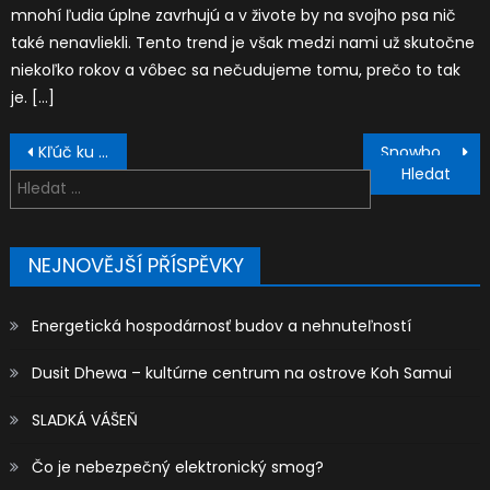
mnohí ľudia úplne zavrhujú a v živote by na svojho psa nič
také nenavliekli. Tento trend je však medzi nami už skutočne
niekoľko rokov a vôbec sa nečudujeme tomu, prečo to tak
je. […]
Navigace
Kľúč ku krásnym rukám
Snowboard viazania a ich pripráva
pro
Vyhledávání
příspěvek
NEJNOVĚJŠÍ PŘÍSPĚVKY
Energetická hospodárnosť budov a nehnuteľností
Dusit Dhewa – kultúrne centrum na ostrove Koh Samui
SLADKÁ VÁŠEŇ
Čo je nebezpečný elektronický smog?