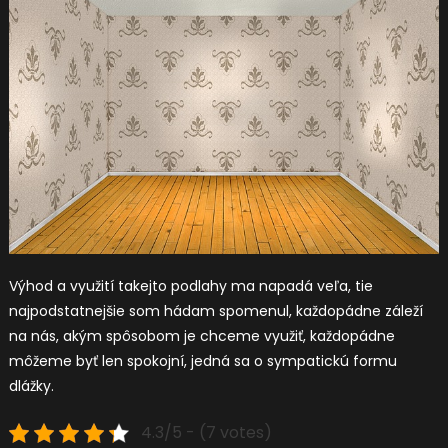
Výhod a využití takejto podlahy ma napadá veľa, tie
najpodstatnejšie som hádam spomenul, každopádne záleží
na nás, akým spôsobom je chceme využiť, každopádne
môžeme byť len spokojní, jedná sa o sympatickú formu
dlážky.
4.3/5 - (7 votes)