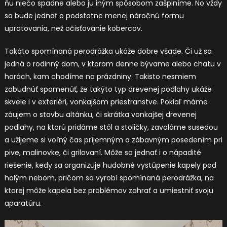
ňu niečo spadne alebo ju iným spôsobom zašpiníme. No vždy
sa bude jednať o podstatne menej náročnú formu
upratovania, než očisťovanie kobercov.
Takáto spomínaná perodrážka ukáže dobre všade. Či už sa
jedná o rodinný dom, v ktorom denne bývame alebo chatu v
horách, kam chodíme na prázdniny. Takisto nesmiem
zabudnúť spomenúť, že takýto typ drevenej podlahy ukáže
skvele i v exteriéri, vonkajšom priestranstve. Pokiaľ máme
záujem o stavbu altánku, či skrátka vonkajšej drevenej
podlahy, na ktorú pridáme stôl a stoličky, zavoláme susedou
a užijeme si voľný čas príjemným a zábavným posedením pri
pive, malinovke, či grilovaní. Môže sa jednať i o nápadité
riešenie, kedy sa organizuje hudobné vystúpenie kapely pod
holým nebom, pričom sa vyrobí spomínaná perodrážka, na
ktorej môže kapela bez problémov zahrať a umiestniť svoju
aparatúru.