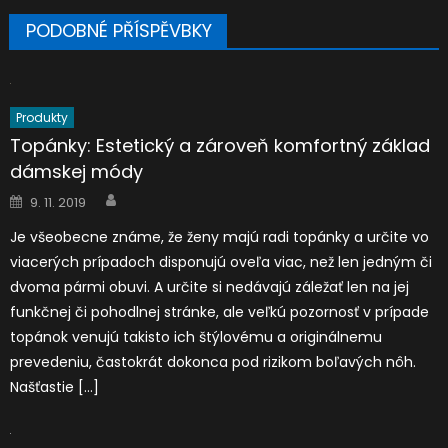
PODOBNÉ PŘÍSPĚVBKY
Produkty
Topánky: Estetický a zároveň komfortný základ
dámskej módy
Author
Posted
9. 11. 2019
on
Je všeobecne známe, že ženy majú radi topánky a určite vo
viacerých prípadoch disponujú oveľa viac, než len jedným či
dvoma pármi obuvi. A určite si nedávajú záležať len na jej
funkčnej či pohodlnej stránke, ale veľkú pozornosť v prípade
topánok venujú takisto ich štýlovému a originálnemu
prevedeniu, častokrát dokonca pod rizikom boľavých nôh.
Našťastie […]