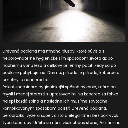
Drevená podlaha má mnoho plusov, ktoré súvisia s
neporovnateľne hygienickejším spôsobom života až po
nádhernú vôňu lesa a celkový príjemný pocit, kedy sa po
podlahe pohybujeme. Darmo, príroda je príroda, koberce a
umeliny ju nenahradia.
Pokiaľ spomínam hygienickejší spôsob bývania, mám na
mysli i menej starostí s upratovaním. Na koberec sa ľahko
nalepí každá špina a následne ich musíme zbytočne
komplikovaným spôsobom očistiť. Drevená podlaha,
perodrážka, vyzerá super, čisto a elegantne i bez pokrývok
typu kobercov. Určite sa nám však občas stane, že nám na