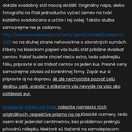
dokáže svadobný stôl naozaj skrášliť. Originálny nápis, alebo
fotografia na fľaši jednoducho vyčarí úsmev na tvári
každého svadobčana a určite i tej vašej. Takáto služba
samozrejme nie je zadarmo,
http://www.karaoketexty.cz/texty-pisni/chinaski/zadarmo-
4331
no na druhej strane nehovoríme o závratných sumách.
Etikety na klasickom papieri vás budú stáť približne dvadsať
centov. Pokiaľ budete chcieť niečo extra, teda odolnejšiu
fóliu, pripravte si asi tridsať centov za jeden kus. Presné ceny
samozrejme závisia od konkrétnej firmy. Zopár eur si
pripravte aj na dopravu.
Ak ale nechystáte pozvať celú
dedinu, celá „sranda“ s etiketami vás nevyjde na viac ako
päťdesiat eur.
Svadobné etikety na fľaše
nalepíte namiesto tých
originálnych, respektíve priamo na ne.
Klasické rozmery, teda
osem krát jedenásť centimetrov, bez problémov prekryjú
pôvodnú nálepku. Niektoré sú tlačené na samolepiacom