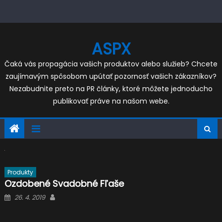
Skip
to
content
ASPX
Čaká vás propagácia vašich produktov alebo služieb? Chcete
zaujímavým spôsobom upútať pozornosť vašich zákazníkov?
Nezabudnite preto na PR články, ktoré môžete jednoducho
publikovať práve na našom webe.
Produkty
Ozdobené Svadobné Fľaše
Posted
Author
26. 4. 2019
on