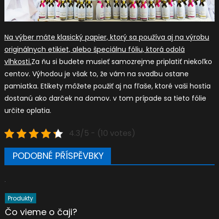
Na výber máte klasický papier, ktorý sa používa aj na výrobu
originálnych etikiet, alebo špeciálnu fóliu, ktorá odolá
vlhkosti.
Za ňu si budete musieť samozrejme priplatiť niekoľko
centov. Výhodou je však to, že vám na svadbu ostane
pamiatka. Etikety môžete použiť aj na fľaše, ktoré vaši hostia
dostanú ako darček na domov. v tom prípade sa tieto fólie
určite oplatia.
4.3/5 - (10 votes)
PODOBNÉ PŘÍSPĚVBKY
Produkty
Čo vieme o čaji?