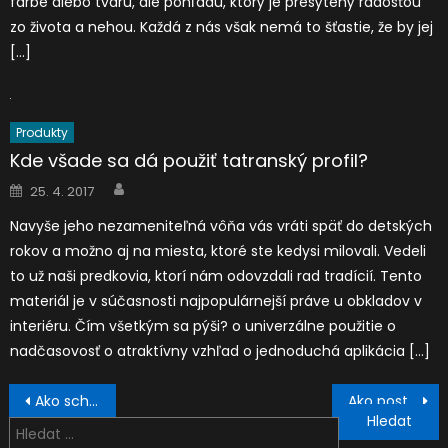
farbe alebo tvaru, ale pohľadu, ktorý je presýtený radosťou
zo života a nehou. Každá z nás však nemá to šťastie, že by jej
[…]
Produkty
Kde všade sa dá použiť tatranský profil?
Author
Posted
25. 4. 2017
on
Navyše jeho nezameniteľná vôňa vás vráti späť do detských
rokov a možno aj na miesta, ktoré ste kedysi milovali. Vedeli
to už naši predkovia, ktorí nám odovzdali rad tradícií. Tento
materiál je v súčasnosti najpopulárnejší práve u obkladov v
interiéru. Čím všetkým sa pýši? o univerzálne použitie o
nadčasovosť o atraktívny vzhľad o jednoduchá aplikácia […]
Navigace
Ako schudnúť a zabaviť sa pri tom?
Ako postupovať v prípade niekoľkohodinového meškania lietadla?
pro
Vyhledávání