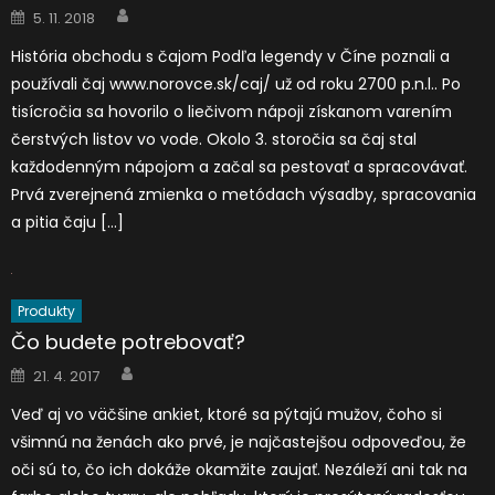
Author
Posted
5. 11. 2018
on
História obchodu s čajom Podľa legendy v Číne poznali a
používali čaj www.norovce.sk/caj/ už od roku 2700 p.n.l.. Po
tisícročia sa hovorilo o liečivom nápoji získanom varením
čerstvých listov vo vode. Okolo 3. storočia sa čaj stal
každodenným nápojom a začal sa pestovať a spracovávať.
Prvá zverejnená zmienka o metódach výsadby, spracovania
a pitia čaju […]
Produkty
Čo budete potrebovať?
Author
Posted
21. 4. 2017
on
Veď aj vo väčšine ankiet, ktoré sa pýtajú mužov, čoho si
všimnú na ženách ako prvé, je najčastejšou odpoveďou, že
oči sú to, čo ich dokáže okamžite zaujať. Nezáleží ani tak na