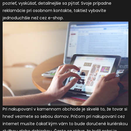
pozrieť, vyskúšať, detailnejšie sa pýtať. Svoje prípadne
reklamácie pri osobnom kontakte, taktiež vybavíte
jednoduchšie než cez e-shop.
Pri nakupovaní v kamennom obchode je skvelé to, že tovar si
hneď vezmete so sebou domov. Pričom pri nakupovaní cez
internet musíte čakať kým vám to bude doručené kuriérskou
službou alebo dobierkou. Často sa stáva, že kvôli práci je