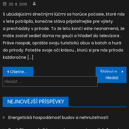
Author
Posted
25. 8. 2019
on
S ubúdajúcimi slnečnými lúčmi sa horúce počasie, ktoré nás
v lete potrápilo, konečne stáva prijateľnejšie pre výlety
a prechádzky v prírode. To že leto končí ešte neznamená, že
máte zostať sedieť doma na gauči a hľadieť do televízora .
Práve naopak, oprášte svoju turistickú obuv a batoh a hurá
do prírody. Potešte svoje oči krásou , ktorú si pre nás príroda
každoročne […]
Navigace
Ošetrenie drevených povrchov
Štýloví pri jazde na prašane
pro
Vyhledávání
příspěvek
NEJNOVĚJŠÍ PŘÍSPĚVKY
Energetická hospodárnosť budov a nehnuteľností