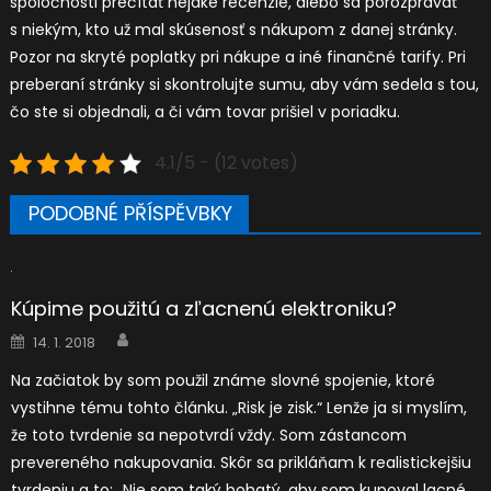
spoločnosti prečítať nejaké recenzie, alebo sa porozprávať
s niekým, kto už mal skúsenosť s nákupom z danej stránky.
Pozor na skryté poplatky pri nákupe a iné finančné tarify. Pri
preberaní stránky si skontrolujte sumu, aby vám sedela s tou,
čo ste si objednali, a či vám tovar prišiel v poriadku.
4.1/5 - (12 votes)
PODOBNÉ PŘÍSPĚVBKY
Kúpime použitú a zľacnenú elektroniku?
Author
Posted
14. 1. 2018
on
Na začiatok by som použil známe slovné spojenie, ktoré
vystihne tému tohto článku. „Risk je zisk.“ Lenže ja si myslím,
že toto tvrdenie sa nepotvrdí vždy. Som zástancom
prevereného nakupovania. Skôr sa prikláňam k realistickejšiu
tvrdeniu a to: „Nie som taký bohatý, aby som kupoval lacné