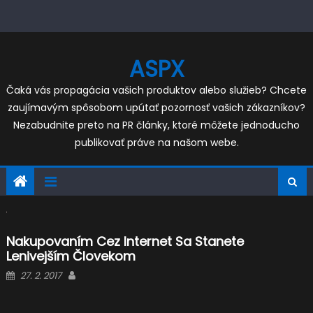
Skip
to
content
ASPX
Čaká vás propagácia vašich produktov alebo služieb? Chcete
zaujímavým spôsobom upútať pozornosť vašich zákazníkov?
Nezabudnite preto na PR články, ktoré môžete jednoducho
publikovať práve na našom webe.
Nakupovaním Cez Internet Sa Stanete
Lenivejším Človekom
Posted
Author
27. 2. 2017
on