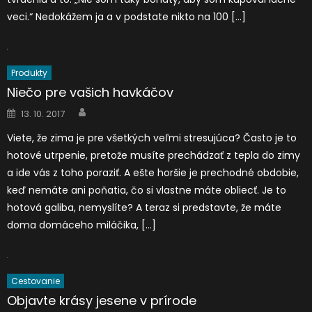
veci.“ Nedokážem ja a v podstate nikto na 100 […]
Produkty
Niečo pre vašich havkáčov
Author
Posted
13. 10. 2017
on
Viete, že zima je pre všetkých veľmi stresujúca? Často je to
hotové utrpenie, pretože musíte prechádzať z tepla do zimy
a ide vás z toho poraziť. A ešte horšie je prechodné obdobie,
keď nemáte ani poňatia, čo si vlastne máte obliecť. Je to
hotová galiba, nemyslíte? A teraz si predstavte, že máte
doma domáceho miláčika, […]
Cestovanie
Objavte krásy jesene v prírode