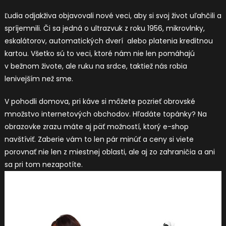
Ľudia odjakživa objavovali nové veci, aby si svoj život uľahčili a
spríjemnili. Či sa jedná o ultrazvuk z roku 1956, mikrovlnky,
eskalátorov, automatických dverí alebo platenia kreditnou
kartou. Všetko sú to veci, ktoré nám nie len pomáhajú
v bežnom živote, ale ruku na srdce, taktiež nás robia
lenivejším než sme.
V pohodli domova, pri káve si môžete pozrieť obrovské
množstvo internetových obchodov. Hľadáte topánky? Na
obrazovke zrazu máte aj päť možností, ktorý e-shop
navštíviť. Zaberie vám to len pár minúť a ceny si viete
porovnať nie len z miestnej oblasti, ale aj zo zahraničia a ani
sa pri tom nezapotíte.