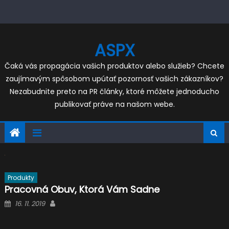
Skip
to
content
ASPX
Čaká vás propagácia vašich produktov alebo služieb? Chcete
zaujímavým spôsobom upútať pozornosť vašich zákazníkov?
Nezabudnite preto na PR články, ktoré môžete jednoducho
publikovať práve na našom webe.
Produkty
Pracovná Obuv, Ktorá Vám Sadne
Posted
Author
16. 11. 2019
on