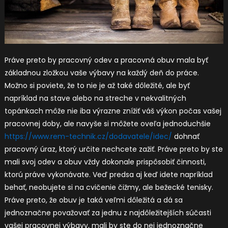
Práve preto by pracovný odev a pracovná obuv mala byť
základnou zložkou vaše výbavy na každý deň do práce.
Možno si poviete, že to nie je až také dôležité, ale byť
napríklad na stave alebo na streche v nekvalitných
topánkach môže nie iba výrazne znížiť váš výkon počas vašej
pracovnej doby, ale navyše si môžete oveľa jednoduchšie
https://www.rem-technik.cz/dodavatele/idec/
dohnať
pracovný úraz, ktorý určite nechcete zažiť. Práve preto by ste
mali svoj odev a obuv vždy dokonale prispôsobiť činnosti,
ktorú práve vykonávate. Veď predsa aj keď idete napríklad
behať, neobujete si na cvičenie čižmy, ale bežecké tenisky.
Práve preto, že obuv je taká veľmi dôležitá a dá sa
jednoznačne považovať za jednu z najdôležitejších súčasti
vašej pracovnej výbavy, mali by ste do nej jednoznačne