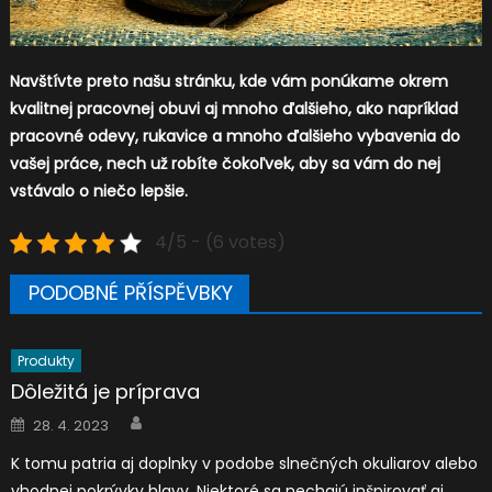
Navštívte preto našu stránku, kde vám ponúkame okrem
kvalitnej pracovnej obuvi aj mnoho ďalšieho, ako napríklad
pracovné odevy, rukavice a mnoho ďalšieho vybavenia do
vašej práce, nech už robíte čokoľvek, aby sa vám do nej
vstávalo o niečo lepšie.
4/5 - (6 votes)
PODOBNÉ PŘÍSPĚVBKY
Produkty
Dôležitá je príprava
Author
Posted
28. 4. 2023
on
K tomu patria aj doplnky v podobe slnečných okuliarov alebo
vhodnej pokrývky hlavy. Niektoré sa nechajú inšpirovať aj