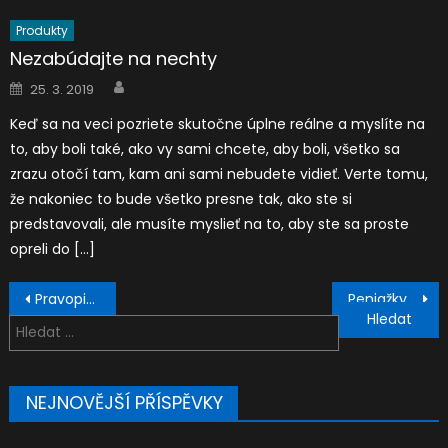
Produkty
Nezabúdajte na nechty
Author
Posted
25. 3. 2019
on
Keď sa na veci pozriete skutočne úplne reálne a myslíte na
to, aby boli také, ako vy sami chcete, aby boli, všetko sa
zrazu otočí tam, kam ani sami nebudete vidieť. Verte tomu,
že nakoniec to bude všetko presne tak, ako ste si
predstavovali, ale musíte myslieť na to, aby ste sa proste
opreli do […]
Navigace
Pravopisné tipy pre past Simple (Minulý čas jednoduchý v angličtine)
Peniažky sypte sa
pro
Vyhledávání
příspěvek
NEJNOVĚJŠÍ PŘÍSPĚVKY