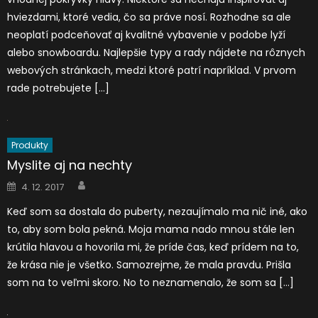
hviezdami, ktoré vedia, čo sa práve nosí. Rozhodne sa ale
neoplatí podceňovať aj kvalitné vybavenie v podobe lyží
alebo snowboardu. Najlepšie typy a rady nájdete na rôznych
webových stránkach, medzi ktoré patrí napríklad. V prvom
rade potrebujete […]
Produkty
Myslite aj na nechty
Author
Posted
4. 12. 2017
on
Keď som sa dostala do puberty, nezaujímalo ma nič iné, ako
to, aby som bola pekná. Moja mama nado mnou stále len
krútila hlavou a hovorila mi, že príde čas, keď prídem na to,
že krása nie je všetko. Samozrejme, že mala pravdu. Prišla
som na to veľmi skoro. No to neznamenalo, že som sa […]