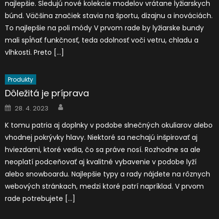
najlepšie. Sledujú nové kolekcie modelov vrátane lyžiarskych
búnd. Väčšina značiek stavia na športu, dizajnu a inováciách.
To najlepšie na poli módy V prvom rade by lyžiarske bundy
mali spĺňať funkčnosť, teda odolnosť voči vetru, chladu a
vlhkosti. Preto […]
Produkty
Dôležitá je príprava
Author
Posted
28. 4. 2023
on
K tomu patria aj doplnky v podobe slnečných okuliarov alebo
vhodnej pokrývky hlavy. Niektoré sa nechajú inšpirovať aj
hviezdami, ktoré vedia, čo sa práve nosí. Rozhodne sa ale
neoplatí podceňovať aj kvalitné vybavenie v podobe lyží
alebo snowboardu. Najlepšie typy a rady nájdete na rôznych
webových stránkach, medzi ktoré patrí napríklad. V prvom
rade potrebujete […]