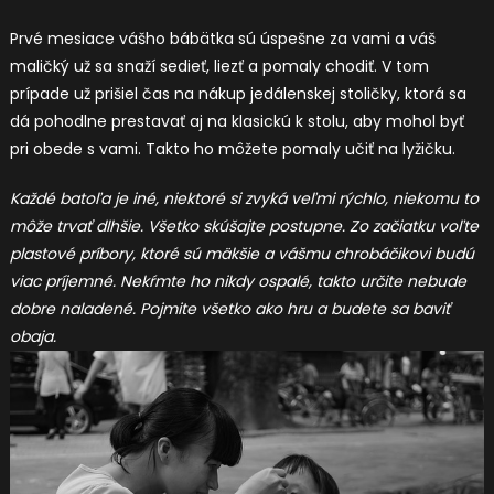
Prvé mesiace vášho bábätka sú úspešne za vami a váš
maličký už sa snaží sedieť, liezť a pomaly chodiť. V tom
prípade už prišiel čas na nákup jedálenskej stoličky, ktorá sa
dá pohodlne prestavať aj na klasickú k stolu, aby mohol byť
pri obede s vami. Takto ho môžete pomaly učiť na lyžičku.
Každé batoľa je iné, niektoré si zvyká veľmi rýchlo, niekomu to
môže trvať dlhšie. Všetko skúšajte postupne. Zo začiatku voľte
plastové príbory, ktoré sú mäkšie a vášmu chrobáčikovi budú
viac príjemné. Nekŕmte ho nikdy ospalé, takto určite nebude
dobre naladené. Pojmite všetko ako hru a budete sa baviť
obaja.