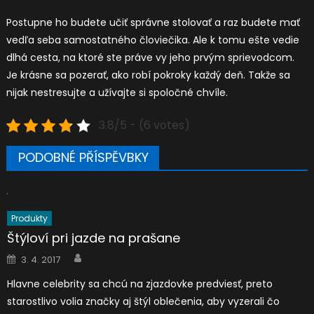
Postupne ho budete učiť správne stolovať a raz budete mať
vedľa seba samostatného človiečika. Ale k tomu ešte vedie
dlhá cesta, na ktoré ste práve vy jeho prvým sprievodcom.
Je krásne sa pozerať, ako robí pokroky každý deň. Takže sa
nijak nestresujte a užívajte si spoločné chvíle.
3.8/5 - (6 votes)
PODOBNÉ PŘÍSPĚVBKY
Produkty
Štýloví pri jazde na prašane
Author
Posted
3. 4. 2017
on
Hlavne celebrity sa chcú na zjazdovke predviesť, preto
starostlivo volia značky aj štýl oblečenia, aby vyzerali čo