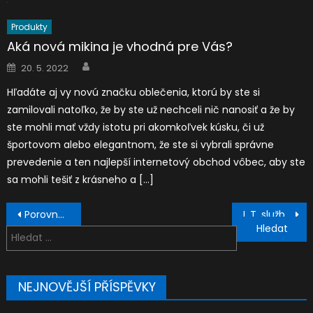
Produkty
Aká nová mikina je vhodná pre Vás?
Author
Posted
20. 5. 2022
on
Hľadáte aj vy novú značku oblečenia, ktorú by ste si
zamilovali natoľko, že by ste už nechceli nič nanosiť a že by
ste mohli mať vždy istotu pri akomkoľvek kúsku, či už
športovom alebo elegantnom, že ste si vybrali správne
prevedenie a ten najlepší internetový obchod vôbec, aby ste
sa mohli tešiť z krásneho a […]
Navigace
Porovnajte si ceny zákonného poistenia auta
I. T. služby- India vs. USA
pro
Vyhledávání
příspěvek
NEJNOVĚJŠÍ PŘÍSPĚVKY