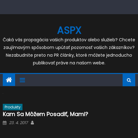
Skip
to
content
ASPX
Čaká vás propagácia vašich produktov alebo služieb? Chcete
zaujímavým spôsobom upútať pozornosť vašich zákazníkov?
Nezabudnite preto na PR články, ktoré môžete jednoducho
publikovať práve na našom webe.
Produkty
Kam Sa Môžem Posadiť, Mami?
Posted
Author
23. 4. 2017
on