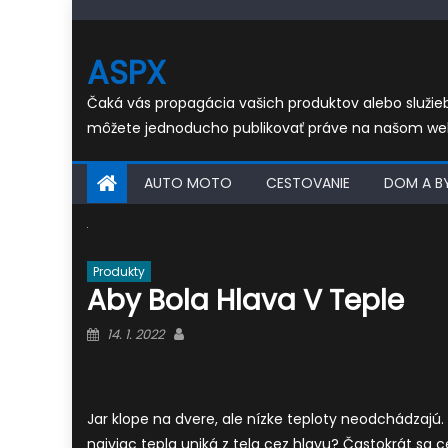
Skip
to
ASPX
content
Čaká vás propagácia vašich produktov alebo služi
môžete jednoducho publikovať práve na našom we
AUTO MOTO
CESTOVANIE
DOM A B
Produkty
Aby Bola Hlava V Teple
Posted
Author
14. 1. 2022
on
Jar klope na dvere, ale nízke teploty neodchádzajú.
najviac tepla uniká z tela cez hlavu? Častokrát sa 