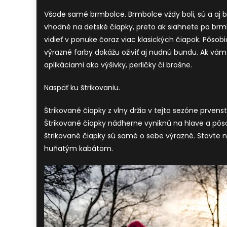
Všade samé brmbolce. Brmbolce vždy boli, sú a aj
vhodné na detské čiapky, preto ak siahnete po brm
vidieť v ponuke čoraz viac klasických čiapok. Pôsob
výrazné farby dokážu oživiť aj nudnú bundu. Ak vám
aplikáciami ako výšivky, perličky či brošne.
Naspäť ku štrikovaniu.
Štrikované čiapky z vlny držia v tejto sezóne prvens
Štrikované čiapky nádherne vyniknú na hlave a pôs
štrikované čiapky sú samé o sebe výrazné. Stavte na
huňatým kabátom.