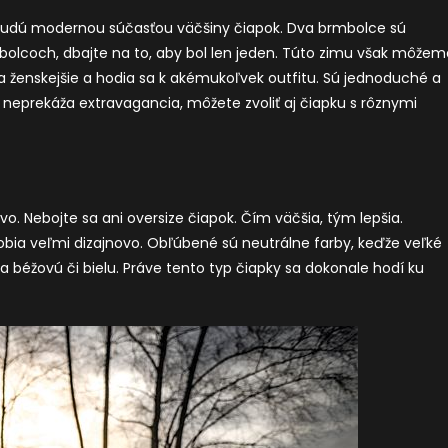
 budú modernou súčasťou väčšiny čiapok. Dva brmbolce sú
bolcoch, dbajte na to, aby bol len jeden. Túto zimu však môžem
ia ženskejšie a hodia sa k akémukoľvek outfitu. Sú jednoduché a
 neprekáža extravagancia, môžete zvoliť aj čiapku s rôznymi
tvo. Nebojte sa ani oversize čiapok. Čím väčšia, tým lepšia.
obia veľmi dizajnovo. Obľúbené sú neutrálne farby, keďže veľké
 béžovú či bielu. Práve tento typ čiapky sa dokonale hodí ku