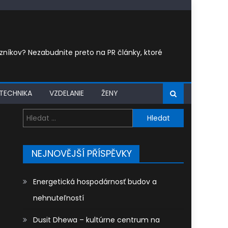
íkov? Nezabudnite preto na PR články, ktoré
TECHNIKA
VZDELANIE
ŽENY
Vyhledávání
NEJNOVĚJŠÍ PŘÍSPĚVKY
Energetická hospodárnosť budov a
nehnuteľností
Dusit Dhewa – kultúrne centrum na