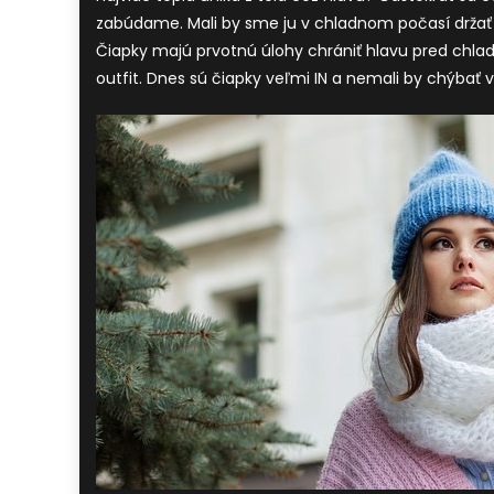
zabúdame. Mali by sme ju v chladnom počasí držať 
Čiapky majú prvotnú úlohy chrániť hlavu pred chla
outfit. Dnes sú čiapky veľmi IN a nemali by chýbať 