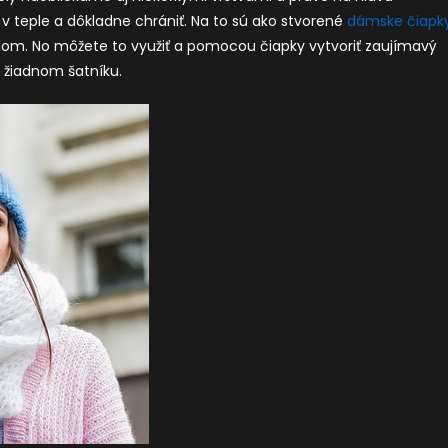
v teple a dôkladne chrániť. Na to sú ako stvorené
dámske čiapk
dom. No môžete to využiť a pomocou čiapky vytvoriť zaujímavý
v žiadnom šatníku.