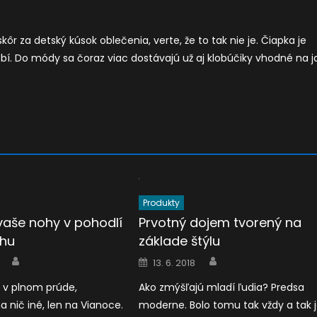
skôr za detský kúsok oblečenia, verte, že to tak nie je. Čiapka je
 Do módy sa čoraz viac dostávajú už aj klobúčiky vhodné na j
Produkty
vaše nohy v pohodlí
Prvotný dojem tvorený na
ahu
základe štýlu
Author
Author
Posted
13. 6. 2018
on
 v plnom prúde,
Ako zmýšľajú mladí ľudia? Predsa
a nič iné, len na Vianoce.
moderne. Bolo tomu tak vždy a tak 