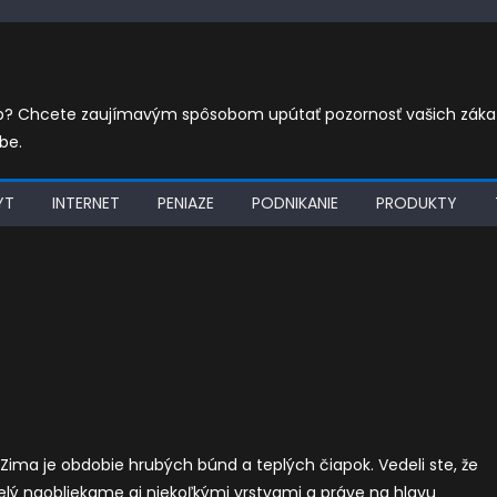
eb? Chcete zaujímavým spôsobom upútať pozornosť vašich zákazn
be.
YT
INTERNET
PENIAZE
PODNIKANIE
PRODUKTY
 Zima je obdobie hrubých búnd a teplých čiapok. Vedeli ste, že
celý naobliekame aj niekoľkými vrstvami a práve na hlavu