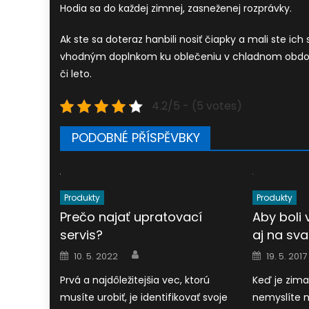
Hodia sa do každej zimnej, zasneženej rozprávky.
Ak ste sa doteraz hanbili nosiť čiapky a mali ste ich 
vhodným doplnkom ku oblečeniu v chladnom období.
či leto.
4.2/5 - (5 votes)
PODOBNÉ PŘÍSPĚVBKY
Produkty
Produkty
Prečo najať upratovací
Aby boli 
servis?
aj na sv
Author
Posted
Posted
10. 5. 2022
19. 5. 2017
on
on
Prvá a najdôležitejšia vec, ktorú
Keď je zima
musíte urobiť, je identifikovať svoje
nemyslíte n