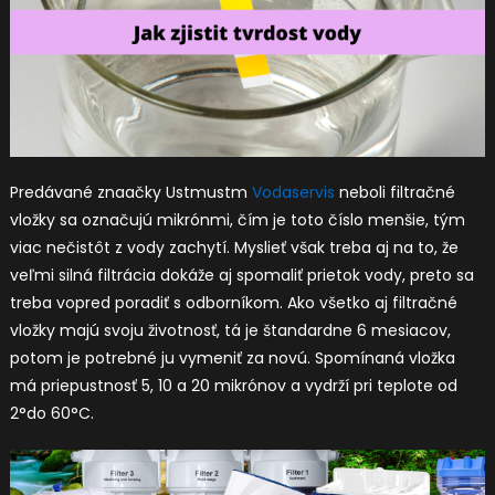
Predávané znaačky Ustmustm
Vodaservis
neboli filtračné
vložky sa označujú mikrónmi, čím je toto číslo menšie, tým
viac nečistôt z vody zachytí. Myslieť však treba aj na to, že
veľmi silná filtrácia dokáže aj spomaliť prietok vody, preto sa
treba vopred poradiť s odborníkom. Ako všetko aj filtračné
vložky majú svoju životnosť, tá je štandardne 6 mesiacov,
potom je potrebné ju vymeniť za novú. Spomínaná vložka
má priepustnosť 5, 10 a 20 mikrónov a vydrží pri teplote od
2°do 60°C.