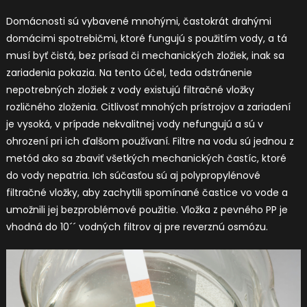
Domácnosti sú vybavené mnohými, častokrát drahými
domácimi spotrebičmi, ktoré fungujú s použitím vody, a tá
musí byť čistá, bez prísad či mechanických zložiek, inak sa
zariadenia pokazia. Na tento účel, teda odstránenie
nepotrebných zložiek z vody existujú filtračné vložky
rozličného zloženia.
Citlivosť mnohých prístrojov a zariadení
je vysoká, v prípade nekvalitnej vody nefungujú a sú v
ohrození pri ich ďalšom používaní. Filtre na vodu sú jednou z
metód ako sa zbaviť všetkých mechanických častíc, ktoré
do vody nepatria. Ich súčasťou sú aj polypropylénové
filtračné vložky, aby zachytili spomínané častice vo vode a
umožnili jej bezproblémové použitie. Vložka z pevného PP je
vhodná do 10´´ vodných filtrov aj pre reverznú osmózu.