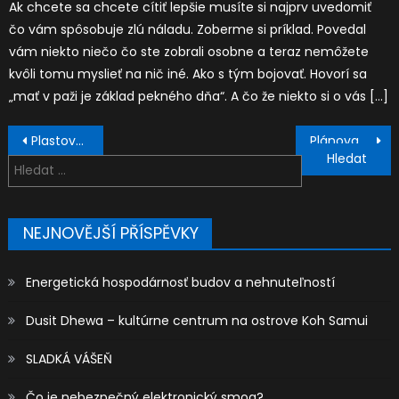
Ak chcete sa chcete cítiť lepšie musíte si najprv uvedomiť
čo vám spôsobuje zlú náladu. Zoberme si príklad. Povedal
vám niekto niečo čo ste zobrali osobne a teraz nemôžete
kvôli tomu myslieť na nič iné. Ako s tým bojovať. Hovorí sa
„mať v paži je základ pekného dňa“. A čo že niekto si o vás […]
Navigace
Plastové produkty
Plánovanie oslavy
pro
Vyhledávání
příspěvek
NEJNOVĚJŠÍ PŘÍSPĚVKY
Energetická hospodárnosť budov a nehnuteľností
Dusit Dhewa – kultúrne centrum na ostrove Koh Samui
SLADKÁ VÁŠEŇ
Čo je nebezpečný elektronický smog?