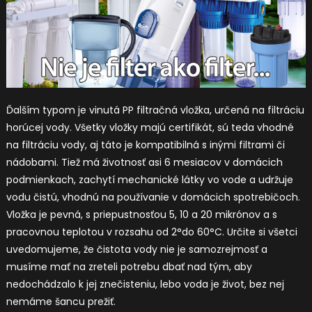
Ďalším typom je vinutá PP filtračná vložka, určená na filtráciu
horúcej vody. Všetky vložky majú certifikát, sú teda vhodné
na filtráciu vody, aj táto je kompatibilná s inými filtrami či
nádobami. Tiež má životnosť asi 6 mesiacov v domácich
podmienkach, zachytí mechanické látky vo vode a udržuje
vodu čistú, vhodnú na používanie v domácich spotrebičoch.
Vložka je pevná, s priepustnosťou 5, 10 a 20 mikrónov a s
pracovnou teplotou v rozsahu od 2°do 60°C.
Určite si všetci
uvedomujeme, že čistota vody nie je samozrejmosť a
musíme mať na zreteli potrebu dbať nad tým, aby
nedochádzalo k jej znečisteniu, lebo voda je život, bez nej
nemáme šancu prežiť.