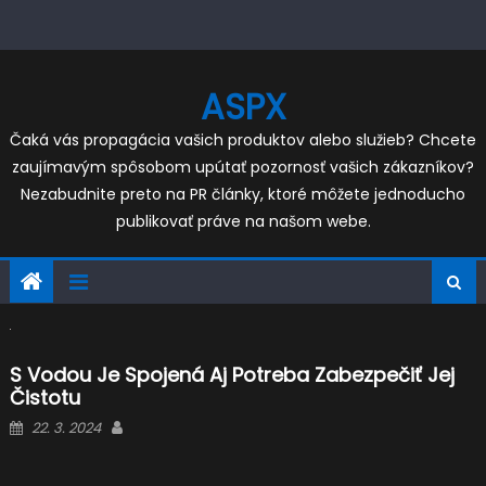
Skip
to
content
ASPX
Čaká vás propagácia vašich produktov alebo služieb? Chcete
zaujímavým spôsobom upútať pozornosť vašich zákazníkov?
Nezabudnite preto na PR články, ktoré môžete jednoducho
publikovať práve na našom webe.
S Vodou Je Spojená Aj Potreba Zabezpečiť Jej
Čistotu
Posted
Author
22. 3. 2024
on