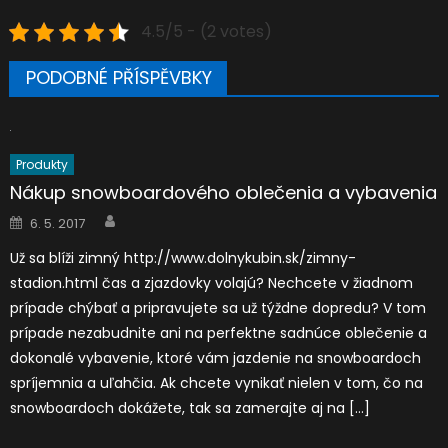
4.5/5 - (2 votes)
PODOBNÉ PŘÍSPĚVBKY
Produkty
Nákup snowboardového oblečenia a vybavenia
Author
Posted
6. 5. 2017
on
Už sa blíži zimný http://www.dolnykubin.sk/zimny-
stadion.html čas a zjazdovky volajú? Nechcete v žiadnom
prípade chýbať a pripravujete sa už týždne dopredu? V tom
prípade nezabudnite ani na perfektne sadnúce oblečenie a
dokonalé vybavenie, ktoré vám jazdenie na snowboardoch
spríjemnia a uľahčia. Ak chcete vynikať nielen v tom, čo na
snowboardoch dokážete, tak sa zamerajte aj na […]