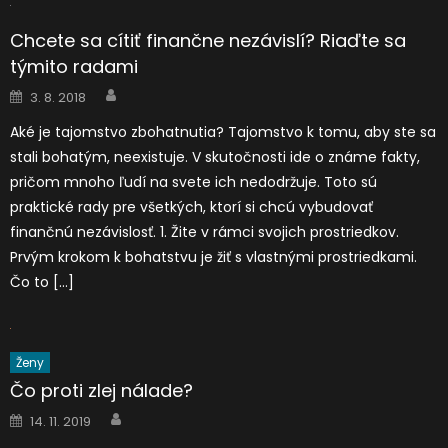
Chcete sa cítiť finančne nezávislí? Riaďte sa
týmito radami
Author
Posted
3. 8. 2018
on
Aké je tajomstvo zbohatnutia? Tajomstvo k tomu, aby ste sa
stali bohatým, neexistuje. V skutočnosti ide o známe fakty,
pričom mnoho ľudí na svete ich nedodržuje. Toto sú
praktické rady pre všetkých, ktorí si chcú vybudovať
finančnú nezávislosť. 1. Žite v rámci svojich prostriedkov.
Prvým krokom k bohatstvu je žiť s vlastnými prostriedkami.
Čo to […]
Ženy
Čo proti zlej nálade?
Author
Posted
14. 11. 2019
on