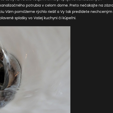
 kanalizačného potrubia v celom dome. Preto nečakajte na zázr
uáciu Vám pomôžeme rýchlo riešiť a Vy tak predídete nechceným
lavené splašky vo Vašej kuchyni či kúpeľni.