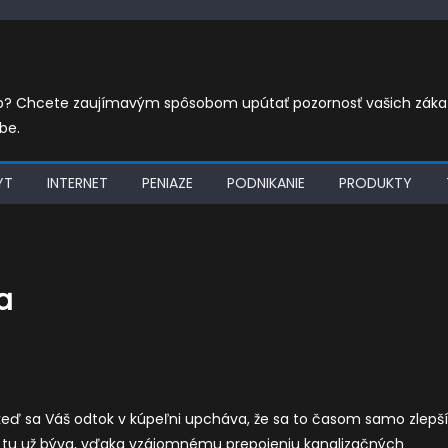
eb? Chcete zaujímavým spôsobom upútať pozornosť vašich zákazn
be.
YT
INTERNET
PENIAZE
PODNIKANIE
PRODUKTY
a
keď sa Váš odtok v kúpeľni upcháva, že sa to časom samo zlepší
ako tu už býva, vďaka vzájomnému prepojeniu kanalizačných