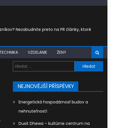
íkov? Nezabudnite preto na PR články, ktoré
TECHNIKA
VZDELANIE
ŽENY
Vyhledávání
NEJNOVĚJŠÍ PŘÍSPĚVKY
Energetická hospodárnosť budov a
nehnuteľností
.
Dusit Dhewa – kultúrne centrum na