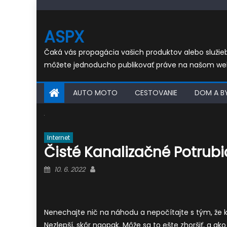
Skip
to
ASPX
content
Čaká vás propagácia vašich produktov alebo služi
môžete jednoducho publikovať práve na našom we
AUTO MOTO
CESTOVANIE
DOM A B
Internet
Čisté Kanalizačné Potrubi
Posted
Author
10. 6. 2022
on
Nenechajte nič na náhodu a nepočítajte s tým, že 
Nezlepší, skôr naopak. Môže sa to ešte zhoršiť, a 