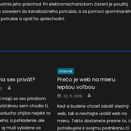
voľnia jeho priechod. Pri elektromechanickom čistení je použitý
 po zavedení do kanalizačného potrubia, a za pomoci spomínané
potrubie a opäť ho spriechodní.
Internet
na sex privát?
Prečo je web na mieru
lepšou voľbou
Author
23
Author
Posted
22. 11. 2019
 majú so sex privátom
on
 Väčšinou sem chodia tí,
Keď si budete chcieť založiť vlastný
noducho chýba nejaké to
web, tak si nechajte urobiť web na
neha, a pohladenie..ale
mieru. Takto dostanete presne to, 
aj muži vyložene za
potrebujete k svojmu podnikaniu či