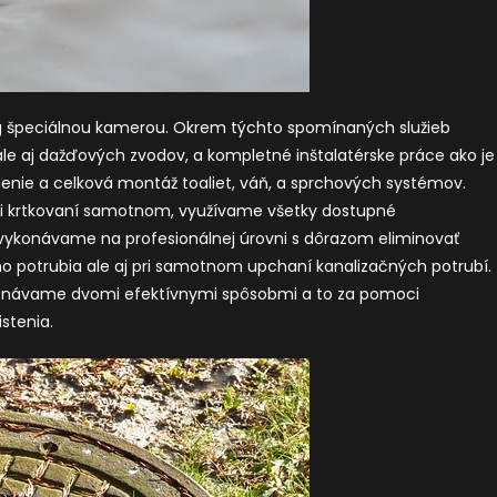
g špeciálnou kamerou. Okrem týchto spomínaných služieb
ale aj dažďových zvodov, a kompletné inštalatérske práce ako je
enie a celková montáž toaliet, váň, a sprchových systémov.
Pri krtkovaní samotnom, využívame všetky dostupné
vykonávame na profesionálnej úrovni s dôrazom eliminovať
ho potrubia ale aj pri samotnom upchaní kanalizačných potrubí.
ykonávame dvomi efektívnymi spôsobmi a to za pomoci
stenia.