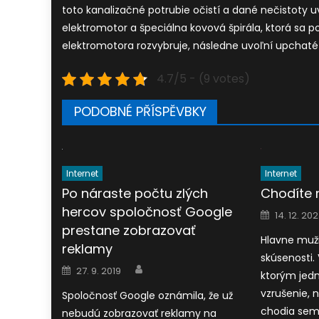
toto kanalizačné potrubie očistí a dané nečistoty u
elektromotor a špeciálna kovová špirála, ktorá sa
elektromotora rozvybruje, následne uvoľní upchaté 
4.7/5 - (9 votes)
PODOBNÉ PŘÍSPĚVBKY
Internet
Internet
Po náraste počtu zlých
Chodíte 
hercov spoločnosť Google
Posted
14. 12. 20
on
prestane zobrazovať
Hlavne muži
reklamy
skúsenosti.
Author
Posted
27. 9. 2019
ktorým jed
on
vzrušenie, 
Spoločnosť Google oznámila, že už
chodia sem 
nebudú zobrazovať reklamy na